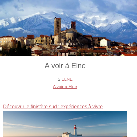
A voir à Elne
ELNE
A voir à Elne
Découvrir le finistère sud : expériences à vivre