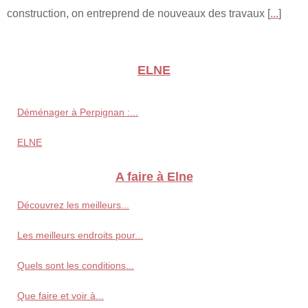
construction, on entreprend de nouveaux des travaux [
...
]
ELNE
Déménager à Perpignan :...
ELNE
A faire à Elne
Découvrez les meilleurs...
Les meilleurs endroits pour...
Quels sont les conditions...
Que faire et voir à...