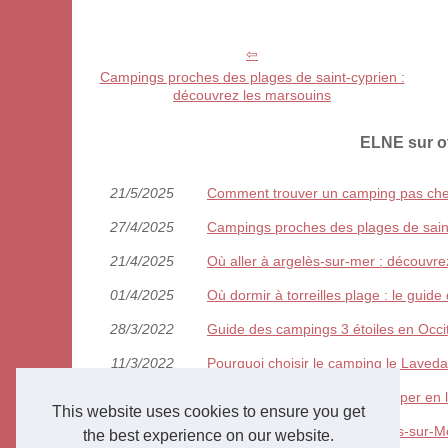
Campings proches des plages de saint-cyprien :
découvrez les marsouins
ELNE sur o
21/5/2025
Comment trouver un camping pas cher d
27/4/2025
Campings proches des plages de saint
21/4/2025
Où aller à argelès-sur-mer : découvre
01/4/2025
Où dormir à torreilles plage : le gui
28/3/2022
Guide des campings 3 étoiles en Occi
11/3/2022
Pourquoi choisir le camping le Laved
14/2/2022
Les plus beaux lieux pour camper en 
This website uses cookies to ensure you get
19/1/2022
Choisir un camping sur Argelès-sur-
the best experience on our website.