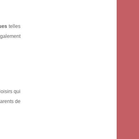
ques
telles
 également
oisirs qui
parents de