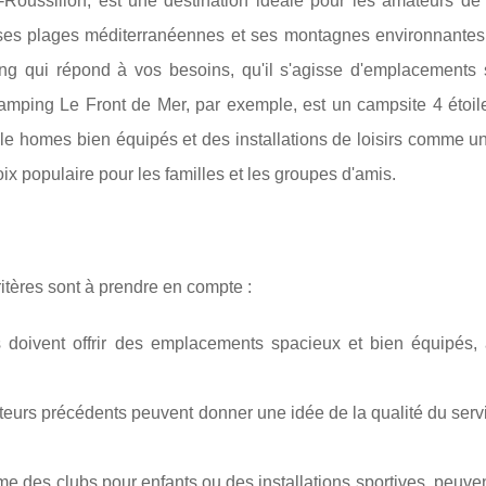
-Roussillon, est une destination idéale pour les amateurs de
ec ses plages méditerranéennes et ses montagnes
environnantes
ping qui répond à vos besoins, qu'il s'agisse d'emplacements 
amping Le Front de Mer, par exemple, est un campsite 4 étoile
ile homes bien équipés et des installations de loisirs comme u
hoix populaire pour les familles et les groupes d'amis.
itères sont à prendre en compte :
doivent offrir des emplacements spacieux et bien équipés,
iteurs précédents peuvent donner une idée de la qualité du serv
mme des clubs pour enfants ou des installations sportives, peuven