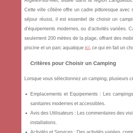
Argelès-sur-Mer, située dans la région Languedoc
Cette ville côtière offre un cadre pittoresque av
séjour réussi, il est essentiel de choisir un cam
d'équipements modernes, ou d'activités variées. C
seulement 200 mètres de la plage, offrant des mob
piscine et un parc aquatique
ici
, ce qui en fait un c
Critères pour Choisir un Camping
Lorsque vous sélectionnez un camping, plusieurs cr
Emplacements et Equipements : Les campings 
sanitaires modernes et accessibles.
Avis des Utilisateurs : Les commentaires des vis
installations.
Activités et Services : Des activités variées, co