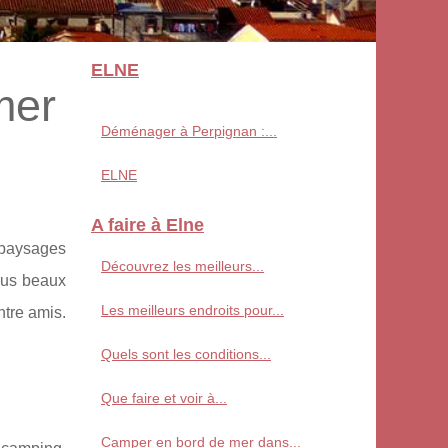
ELNE
mer
Déménager à Perpignan :...
ELNE
A faire à Elne
s paysages
Découvrez les meilleurs...
lus beaux
Les meilleurs endroits pour...
tre amis.
Quels sont les conditions...
Que faire et voir à...
Camper en bord de mer dans...