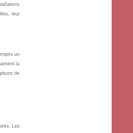
allations
les, leur
ompris un
 aiment la
options de
osées. Les