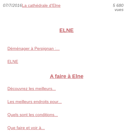
07/7/2016
La cathédrale d'Elne
5 680
vues
ELNE
Déménager à Perpignan :...
ELNE
A faire à Elne
Découvrez les meilleurs...
Les meilleurs endroits pour...
Quels sont les conditions...
Que faire et voir à...