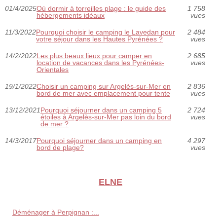
01/4/2025
Où dormir à torreilles plage : le guide des
1 758
hébergements idéaux
vues
11/3/2022
Pourquoi choisir le camping le Lavedan pour
2 484
votre séjour dans les Hautes Pyrénées ?
vues
14/2/2022
Les plus beaux lieux pour camper en
2 685
location de vacances dans les Pyrénées-
vues
Orientales
19/1/2022
Choisir un camping sur Argelès-sur-Mer en
2 836
bord de mer avec emplacement pour tente
vues
13/12/2021
Pourquoi séjourner dans un camping 5
2 724
étoiles à Argelès-sur-Mer pas loin du bord
vues
de mer ?
14/3/2017
Pourquoi séjourner dans un camping en
4 297
bord de plage?
vues
ELNE
Déménager à Perpignan :...