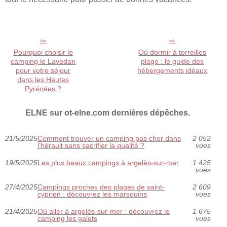
Pourquoi choisir le
Où dormir à torreilles
camping le Lavedan
plage : le guide des
pour votre séjour
hébergements idéaux
dans les Hautes
Pyrénées ?
ELNE sur ot-elne.com dernières dépêches.
21/5/2025
Comment trouver un camping pas cher dans
2 052
l’hérault sans sacrifier la qualité ?
vues
19/5/2025
Les plus beaux campings à argelès-sur-mer
1 425
vues
27/4/2025
Campings proches des plages de saint-
2 609
cyprien : découvrez les marsouins
vues
21/4/2025
Où aller à argelès-sur-mer : découvrez le
1 675
camping les galets
vues